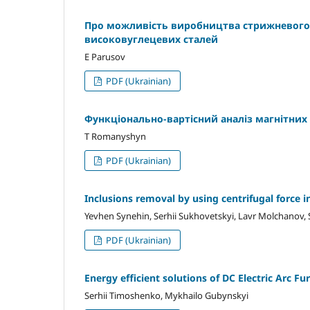
Про можливість виробництва стрижневого 
високовуглецевих сталей
E Parusov
PDF (Ukrainian)
Функціонально-вартісний аналіз магнітних
T Romanyshyn
PDF (Ukrainian)
Inclusions removal by using centrifugal force 
Yevhen Synehin, Serhii Sukhovetskyi, Lavr Molchanov, 
PDF (Ukrainian)
Energy efficient solutions of DC Electric Arc F
Serhii Timoshenko, Mykhailo Gubynskyi