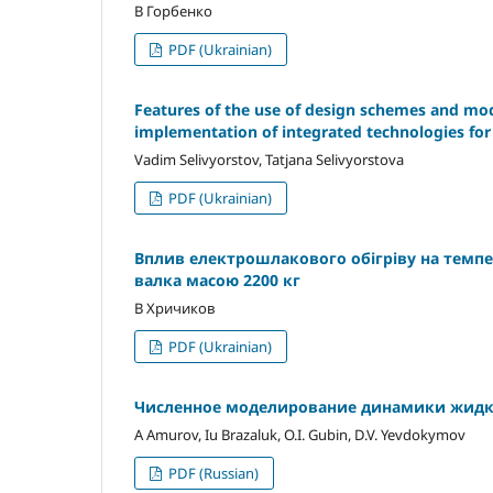
В Горбенко
PDF (Ukrainian)
Features of the use of design schemes and mod
implementation of integrated technologies for
Vadim Selivyorstov, Tatjana Selivyorstova
PDF (Ukrainian)
Вплив електрошлакового обігріву на темпе
валка масою 2200 кг
В Хричиков
PDF (Ukrainian)
Численное моделирование динамики жидко
A Amurov, Iu Brazaluk, О.I. Gubin, D.V. Yevdokymov
PDF (Russian)