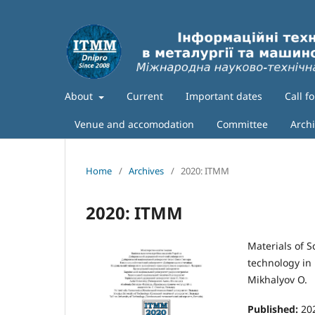
About
Current
Important dates
Call f
Venue and accomodation
Committee
Arch
Home
/
Archives
/
2020: ITMM
2020: ITMM
Materials of S
technology in
Mikhalyov O.
Published:
20