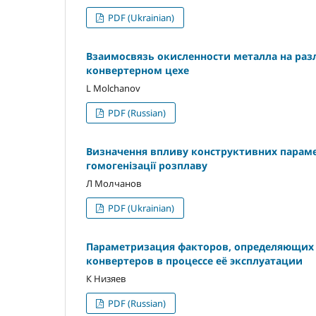
PDF (Ukrainian)
Взаимосвязь окисленности металла на раз
конвертерном цехе
L Molchanov
PDF (Russian)
Визначення впливу конструктивних парамет
гомогенізації розплаву
Л Молчанов
PDF (Ukrainian)
Параметризация факторов, определяющих
конвертеров в процессе её эксплуатации
К Низяев
PDF (Russian)