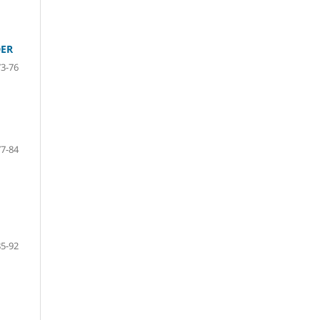
DER
73-76
77-84
85-92