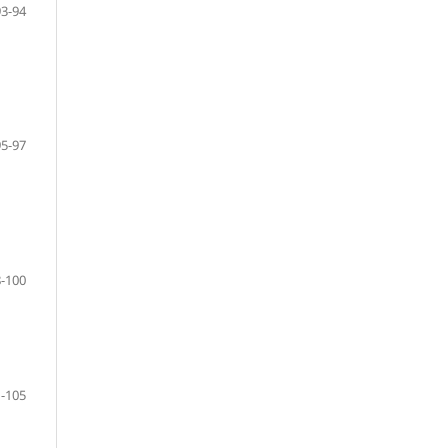
93-94
95-97
-100
-105