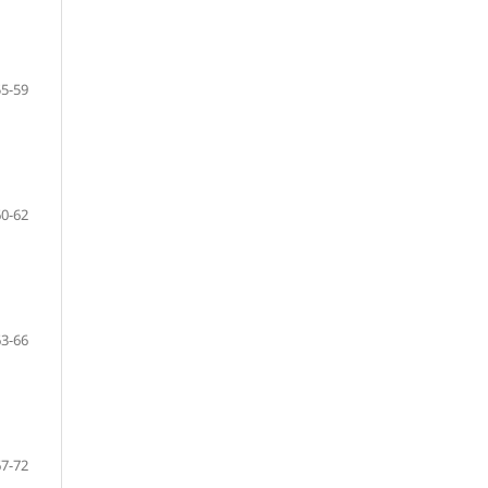
55-59
60-62
63-66
67-72