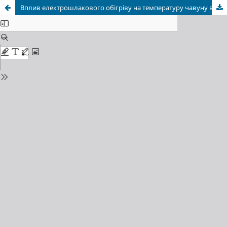
Вплив електрошлакового обігріву на температуру чавуну в системі надлив-верхня шийка прокатного валка масою 2200 кг