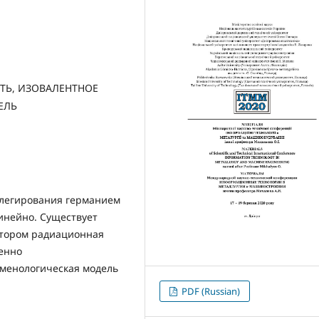
ТЬ, ИЗОВАЛЕНТНОЕ
ЕЛЬ
 легирования германием
инейно. Существует
котором радиационная
енно
оменологическая модель
PDF (Russian)