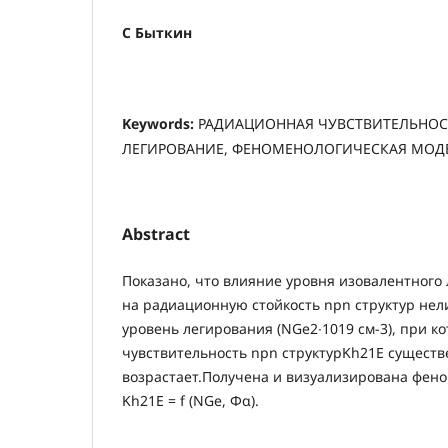
С Быткин
Keywords:
РАДИАЦИОННАЯ ЧУВСТВИТЕЛЬНОС
ЛЕГИРОВАНИЕ, ФЕНОМЕНОЛОГИЧЕСКАЯ МОД
Abstract
Показано, что влияние уровня изовалентного
на радиационную стойкость npn структур нел
уровень легирования (NGe2∙1019 см-3), при 
чувствительность npn структурKh21E существ
возрастает.Получена и визуализирована фен
Kh21E = f (NGe, Φα).