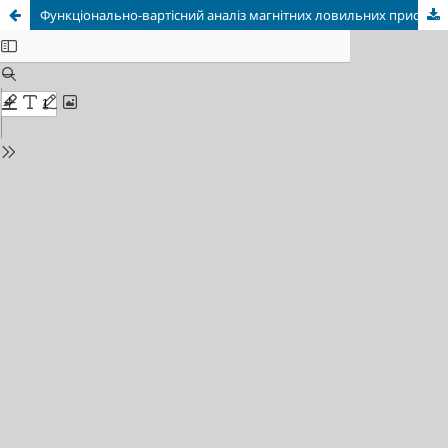
Функціонально-вартісний аналіз магнітних ловильних пристроїв