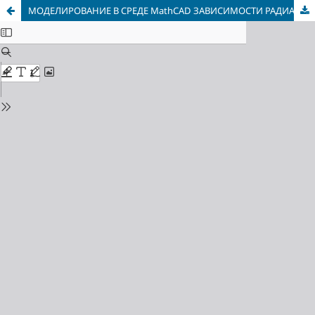
МОДЕЛИРОВАНИЕ В СРЕДЕ MathCAD ЗАВИСИМОСТИ РАДИАЦИОННОЙ ЧУВСТВИТЕЛЬНОСТИ ПЛАНАРНЫХ КРЕМНИЕВЫХ npn СТРУКТУР ОТ КОНЦЕНТРАЦИИ ИЗОВАЛЕНТНОЙ ПРИМЕСИ(Ge) И ДОЗЫ α-ОБЛУЧЕНИЯ