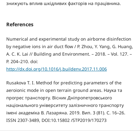
знижують вплив шкідливих факторів на працівника.
References
Numerical and experimental study on airborne disinfection
by negative ions in air duct flow / P. Zhou, Y. Yang, G. Huang,
A. C. K. Lai // Building and Environment. – 2018. – Vol. 127. –
P. 204–210. doi:
http://dx.doi.org/10.1016/j.buildenv.2017.11.006
Rusakova T. I. Method for predicting parameters of the
aeroionic mode in open terrain ground areas. Наука та
прогрес транспорту. Вісник Дніпропетровського
національного університету залізничного транспорту
імені академіка В. Лазаряна. 2019. Вип. 3 (81). С. 16–26.
ISSN 2307-3489, DOI:10.15802 /STP2019/170273