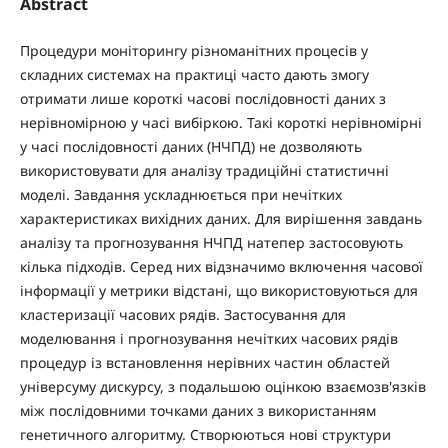
Abstract
Процедури моніторингу різноманітних процесів у
складних системах на практиці часто дають змогу
отримати лише короткі часові послідовності даних з
нерівномірною у часі вибіркою. Такі короткі нерівномірні
у часі послідовності даних (НЧПД) не дозволяють
використовувати для аналізу традиційні статистичні
моделі. Завдання ускладнюється при нечітких
характеристиках вихідних даних. Для вирішення завдань
аналізу та прогнозування НЧПД натепер застосовують
кілька підходів. Серед них відзначимо включення часової
інформації у метрики відстані, що використовуються для
кластеризації часових рядів. Застосування для
моделювання і прогнозування нечітких часових рядів
процедур із встановлення нерівних частин областей
універсуму дискурсу, з подальшою оцінкою взаємозв'язків
між послідовними точками даних з використанням
генетичного алгоритму. Створюються нові структури