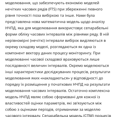
моделювання, що забезпечують економію моделей
нечітких часових рядів (FTS) при збереженні певного
рівня точності поза вибіркою та інше. Нами була
представлена нова математична модель щодо аналізу
НЧПД, яка для моделювання використовує сепарабельні
форми обліку часових інтервалів між рівнями ряду. В ній
нерівномірні (нечіткі) інтервали вибірок виділяються в
окрему складову моделі, розглядаються як одна із
компонент вектору даних процесу моніторингу. При
моделюванні часової складової враховуються лише
послідовності величин інтервалів. Окремо моделюються
інші характеристики досліджуваних процесів, результати
моделювання яких «накладаються» у відповідності до
порядку їх розміщення у початкових НЧПД на результати
моделювання часових інтервалів. Остаточно комплексна
модель НЧПД являє собою сформовані для кожної із
властивостей оцінки параметрів, які зв'язуються між
собою з оцінками періодів, отриманими за моделлю
часового інтервалу. Сепарабельна модель (СПМ) процесів