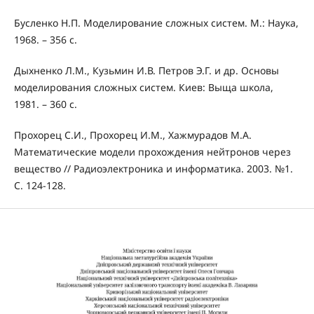
Бусленко Н.П. Моделирование сложных систем. М.: Наука,
1968. – 356 c.
Дыхненко Л.М., Кузьмин И.В. Петров Э.Г. и др. Основы
моделирования сложных систем. Киев: Выща школа,
1981. – 360 с.
Прохорец С.И., Прохорец И.М., Хажмурадов М.А.
Математические модели прохождения нейтронов через
вещество // Радиоэлектроника и информатика. 2003. №1.
С. 124-128.