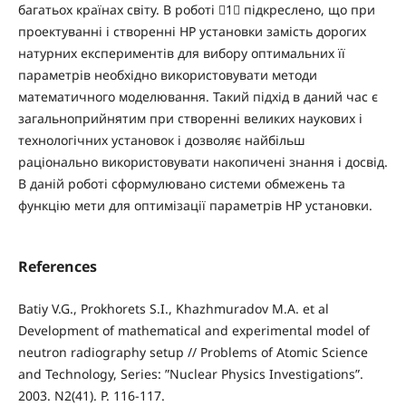
багатьох країнах світу. В роботі 1 підкреслено, що при
проектуванні і створенні НР установки замість дорогих
натурних експериментів для вибору оптимальних її
параметрів необхідно використовувати методи
математичного моделювання. Такий підхід в даний час є
загальноприйнятим при створенні великих наукових і
технологічних установок і дозволяє найбільш
раціонально використовувати накопичені знання і досвід.
В даній роботі сформулювано системи обмежень та
функцію мети для оптимізації параметрів НР установки.
References
Batiy V.G., Prokhorets S.I., Khazhmuradov M.A. et al
Development of mathematical and experimental model of
neutron radiography setup // Problems of Atomic Science
and Technology, Series: ”Nuclear Physics Investigations”.
2003. N2(41). P. 116-117.