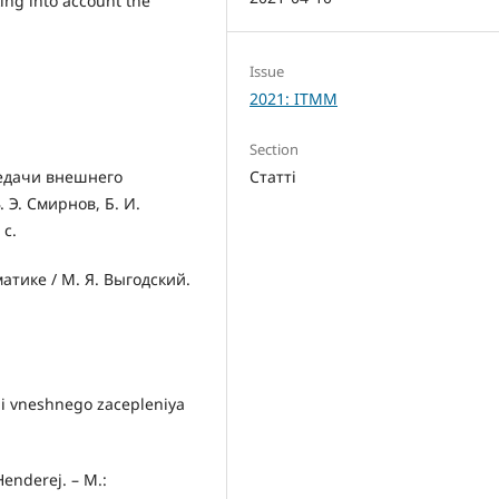
ing into account the
Issue
2021: ITMM
Section
Статті
едачи внешнего
. Э. Смирнов, Б. И.
 с.
тике / М. Я. Выгодский.
hi vneshnego zacepleniya
SHenderej. – M.: