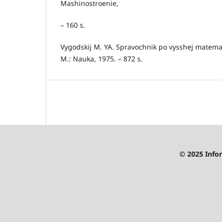
Mashinostroenie,
– 160 s.
Vygodskij M. YA. Spravochnik po vysshej matemati
M.: Nauka, 1975. – 872 s.
© 2025 Infor