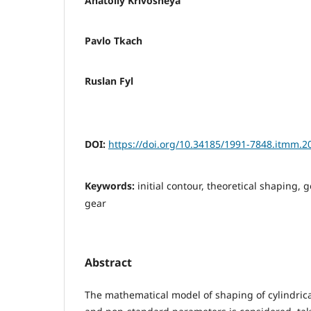
Anatoliy Krivosheya
Pavlo Tkach
Ruslan Fyl
DOI:
https://doi.org/10.34185/1991-7848.itmm.2
Keywords:
initial contour, theoretical shaping, g
gear
Abstract
The mathematical model of shaping of cylindric