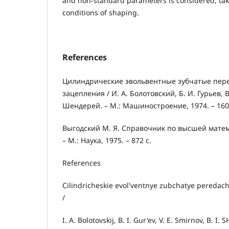
and non-standard parameters is considered, tak
conditions of shaping.
References
Цилиндрические эвольвентные зубчатые пер
зацепления / И. А. Болотовский, Б. И. Гурьев, В
Шендерей. – М.: Машиностроение, 1974. – 160
Выгодский М. Я. Справочник по высшей матема
– М.: Наука, 1975. – 872 с.
References
Cilindricheskie evol'ventnye zubchatye peredac
/
I. A. Bolotovskij, B. I. Gur'ev, V. E. Smirnov, B. I. 