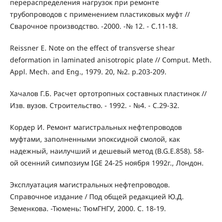
перераспределения нагрузок при ремонте
трубопроводов с применением пластиковых муфт //
Сварочное производство. -2000. -№ 12. - С.11-18.
Reissner E. Note on the effect of transverse shear
deformation in laminated anisotropic plate // Comput. Meth.
Appl. Mech. and Eng., 1979. 20, №2. p.203-209.
Хачалов Г.Б. Расчет ортотропных составных пластинок //
Изв. вузов. Строительство. - 1992. - №4. - С.29-32.
Кордер И. Ремонт магистральных нефтепроводов
муфтами, заполненными эпоксидной смолой, как
надежный, наилучший и дешевый метод (B.G.E.858). 58-
ой осенний симпозиум IGE 24-25 ноября 1992г., Лондон.
Эксплуатация магистральных нефтепроводов.
Справочное издание / Под общей редакцией Ю.Д.
Земенкова. -Тюмень: ТюмГНГУ, 2000. С. 18-19.