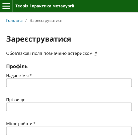
Теорія і практика металургії
Головна
/
Зареєструватися
Зареєструватися
Обов'язкові поля позначено астериском:
*
Профіль
Надане ім'я
*
Прізвище
Місце роботи
*