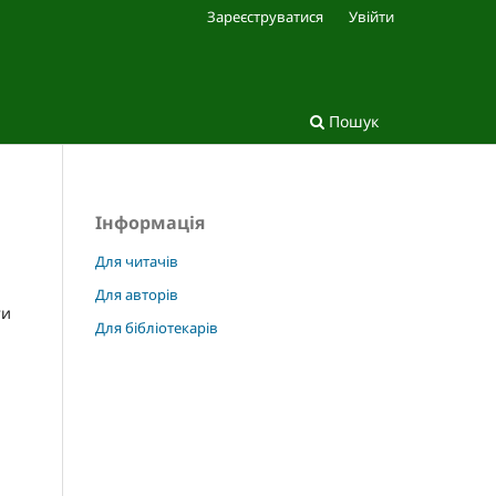
Зареєструватися
Увійти
Пошук
Інформація
Для читачів
Для авторів
ти
Для бібліотекарів