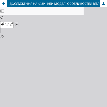
ДОСЛІДЖЕННЯ НА ФІЗИЧНІЙ МОДЕЛІ ОСОБЛИВОСТЕЙ ВПЛИВУ ЗАПИЛЕНОСТІ СЕРЕДОВИЩА НА ЯКІСНІ ПОКАЗНИКИ ГАЗОВОГО, ПАЛАЮЧОГО ФАКЕЛУ